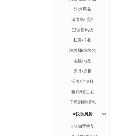
洗漱用品
湿巾/粘毛器
空调挡风板
扫帚/拖把
垃圾桶/垃圾袋
地毯/地垫
家具/桌柜
浴凳/伸缩杆
暖贴/暖宝宝
干燥剂/除螨包
⭐快乐厨房
⭐储物置物架