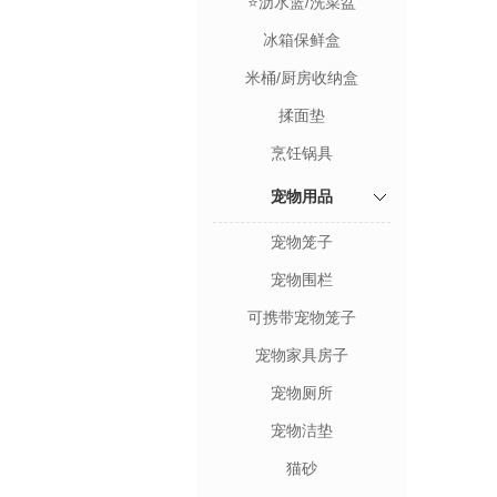
⭐沥水篮/洗菜盆
冰箱保鲜盒
米桶/厨房收纳盒
揉面垫
烹饪锅具
宠物用品
宠物笼子
宠物围栏
可携带宠物笼子
宠物家具房子
宠物厕所
宠物洁垫
猫砂