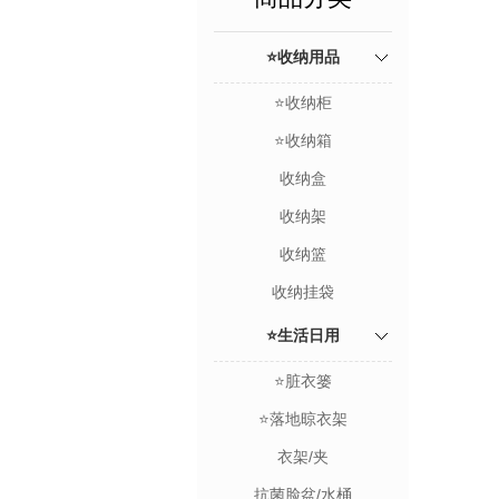
⭐收纳用品
⭐收纳柜
⭐收纳箱
收纳盒
收纳架
收纳篮
收纳挂袋
⭐生活日用
⭐脏衣篓
⭐落地晾衣架
衣架/夹
抗菌脸盆/水桶