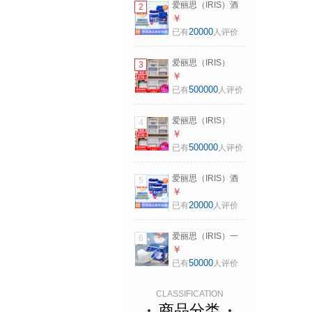
爱丽思（IRIS）酒
2
升 白色【3-4人适
精湿巾消毒杀菌桶
￥
用】
装湿纸巾厨房清洁
20000
已有
人评价
马桶除菌纸便携小
包75%湿巾 【超
爱丽思（IRIS）
3
值】酒精湿巾300片
【买3免1】爱丽思
￥
收纳箱整理箱塑料
500000
已有
人评价
抽屉式收纳箱储物
箱衣服收纳盒 爆
爱丽思（IRIS）
4
*59L BC-500D 白
【买3免1】爱丽思
￥
色
收纳箱整理箱塑料
500000
已有
人评价
抽屉式收纳箱储物
箱衣服收纳盒 46L
爱丽思（IRIS）酒
5
BC-450D 白色
精湿巾消毒杀菌桶
￥
装湿纸巾厨房清洁
20000
已有
人评价
马桶除菌纸便携小
包75%湿巾 【热销
爱丽思（IRIS）一
6
爆款】100片*3桶
次性防护口罩秋冬
￥
季防寒防风儿童口
50000
已有
人评价
罩女男士成人款n95
口罩可选 【3D立
CLASSIFICATION
体/白色】50枚
商品分类