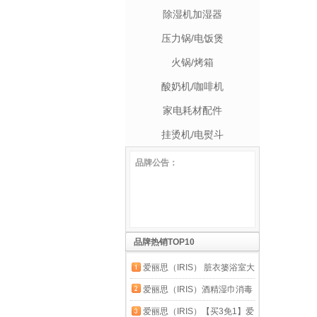
除湿机加湿器
压力锅/电饭煲
火锅/烤箱
酸奶机/咖啡机
家电耗材配件
挂烫机/电熨斗
品牌公告：
爱丽思健康收纳，快乐生活！
品牌热销TOP10
爱丽思（IRIS） 脏衣篓浴室大
号脏衣篓塑料洗衣篮装脏衣服
爱丽思（IRIS）酒精湿巾消毒
污衣篮子桶收纳筐衣篮
杀菌桶装湿纸巾厨房清洁马桶
爱丽思（IRIS）【买3免1】爱