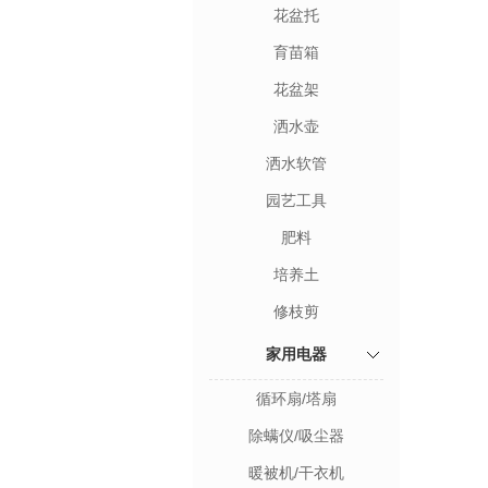
花盆托
育苗箱
花盆架
洒水壶
洒水软管
园艺工具
肥料
培养土
修枝剪
家用电器
循环扇/塔扇
除螨仪/吸尘器
暖被机/干衣机