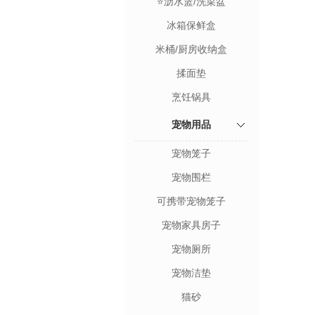
⭐沥水篮/洗菜盆
冰箱保鲜盒
米桶/厨房收纳盒
揉面垫
烹饪锅具
宠物用品
宠物笼子
宠物围栏
可携带宠物笼子
宠物家具房子
宠物厕所
宠物洁垫
猫砂