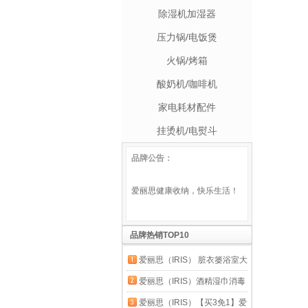
除湿机加湿器
压力锅/电饭煲
火锅/烤箱
酸奶机/咖啡机
家电耗材配件
挂烫机/电熨斗
品牌公告：
爱丽思健康收纳，快乐生活！
品牌热销TOP10
爱丽思（IRIS） 脏衣篓浴室大
号脏衣篓塑料洗衣篮装脏衣服
爱丽思（IRIS）酒精湿巾消毒
污衣篮子桶收纳筐衣篮
杀菌桶装湿纸巾厨房清洁马桶
爱丽思（IRIS）【买3免1】爱