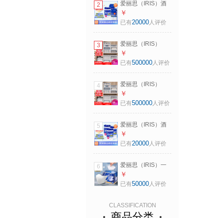
爱丽思（IRIS）酒
2
升 白色【3-4人适
精湿巾消毒杀菌桶
￥
用】
装湿纸巾厨房清洁
20000
已有
人评价
马桶除菌纸便携小
包75%湿巾 【超
爱丽思（IRIS）
3
值】酒精湿巾300片
【买3免1】爱丽思
￥
收纳箱整理箱塑料
500000
已有
人评价
抽屉式收纳箱储物
箱衣服收纳盒 爆
爱丽思（IRIS）
4
*59L BC-500D 白
【买3免1】爱丽思
￥
色
收纳箱整理箱塑料
500000
已有
人评价
抽屉式收纳箱储物
箱衣服收纳盒 46L
爱丽思（IRIS）酒
5
BC-450D 白色
精湿巾消毒杀菌桶
￥
装湿纸巾厨房清洁
20000
已有
人评价
马桶除菌纸便携小
包75%湿巾 【热销
爱丽思（IRIS）一
6
爆款】100片*3桶
次性防护口罩秋冬
￥
季防寒防风儿童口
50000
已有
人评价
罩女男士成人款n95
口罩可选 【3D立
CLASSIFICATION
体/白色】50枚
商品分类