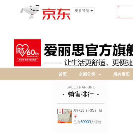
更多导航
服装城
食品
金融
首页
全部分类
所有宝贝
SALES RANKING
销售排行
爱丽思（IRIS） 脏
1
衣篓浴室大号脏衣
￥
篓塑料洗衣篮装脏
50000
已有
人评价
衣服污衣篮子桶收
纳筐衣篮 【爆】39