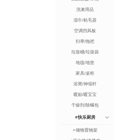
洗漱用品
湿巾/粘毛器
空调挡风板
扫帚/拖把
垃圾桶/垃圾袋
地毯/地垫
家具/桌柜
浴凳/伸缩杆
暖贴/暖宝宝
干燥剂/除螨包
⭐快乐厨房
⭐储物置物架