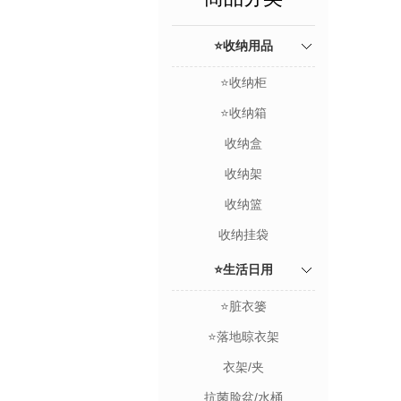
⭐收纳用品
⭐收纳柜
⭐收纳箱
收纳盒
收纳架
收纳篮
收纳挂袋
⭐生活日用
⭐脏衣篓
⭐落地晾衣架
衣架/夹
抗菌脸盆/水桶