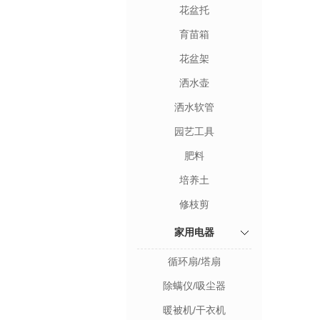
花盆托
育苗箱
花盆架
洒水壶
洒水软管
园艺工具
肥料
培养土
修枝剪
家用电器
循环扇/塔扇
除螨仪/吸尘器
暖被机/干衣机