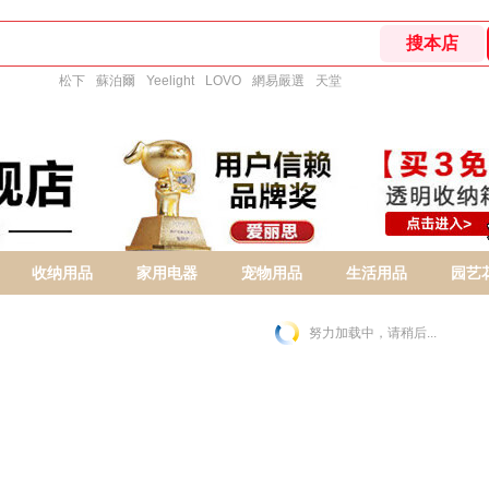
松下
蘇泊爾
Yeelight
LOVO
網易嚴選
天堂
收纳用品
家用电器
宠物用品
生活用品
园艺
努力加载中，请稍后...